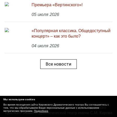
Премьера «Вертинского»!
05 июля 2026
«Популярная классика. Общедоступный
концерт» – как это было?
04 июля 2026
Все новости
Мы используем cookies
Во время посещения сайта Кировского Драматического театра Вы соглашаетесь с
© 2012-2025 Кировский областной ордена Трудового
тем, что мы обрабатываем Ваши персональные данные с использованием
метрических программ.
Подробнее
Красного Знамени драматический театр имени С.М. Кирова