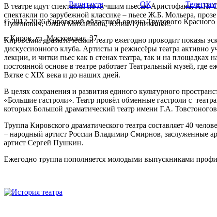
Вконтакте
ОК
Телеграм
В театре идут спектакли по лучшим пьесам Аристофана, А.Н. О
спектакли по зарубежной классике – пьесе Ж.Б. Мольера, про
© 2012-2026 Кировский областной ордена Трудового Красного
Пулинович, Олега Михайлова, Юлии Тупикиной.
г. Киров, ул. Московская, 37
Кировский драматический театр ежегодно проводит показы эск
дискуссионного клуба. Артисты и режиссёры театра активно уча
лекции, и читки пьес как в стенах театра, так и на площадках 
постоянной основе в театре работает Театральный музей, где 
Вятке с XIX века и до наших дней.
В целях сохранения и развития единого культурного простран
«Большие гастроли». Театр провёл обменные гастроли с театр
которых Большой драматический театр имени Г.А. Товстоногов
Труппа Кировского драматического театра составляет 40 челов
– народный артист России Владимир Смирнов, заслуженные ар
артист Сергей Пушкин.
Ежегодно труппа пополняется молодыми выпускниками профил