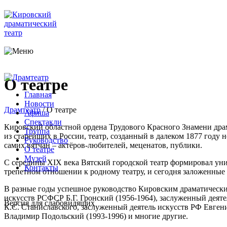
О театре
Главная
Новости
Драмтеатр
/
О театре
Афиша
Спектакли
Кировский областной ордена Трудового Красного Знамени дра
Труппа
из старейших в России, театр, созданный в далеком 1877 году
Руководство
самих вятчан – актёров-любителей, меценатов, публики.
О театре
Музей
С середины XIX века Вятский городской театр формировал уни
Контакты
трепетном отношении к родному театру, и сегодня заложенные
В разные годы успешное руководство Кировским драматически
искусств РСФСР Б.Г. Гронский (1956-1964), заслуженный деяте
Версия для слабовидящих
К.С. Станиславского, заслуженный деятель искусств РФ Евгени
Владимир Подольский (1993-1996) и многие другие.