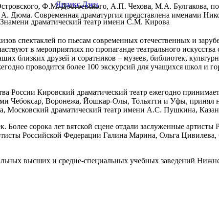
Яндекс.Дзен
стровского, Ф.М. Достоевского, А.П. Чехова, М.А. Булгакова, п
зе А. Дюма. Современная драматургия представлена именами Ник
 Знамени драматический театр имени С.М. Кирова
изов спектаклей по пьесам современных отечественных и заруб
ствуют в мероприятиях по пропаганде театрального искусства ср
наших близких друзей и соратников – музеев, библиотек, культур
ежегодно проводится более 100 экскурсий для учащихся школ и г
ства России Кировский драматический театр ежегодно принимает
ами Чебоксар, Воронежа, Йошкар-Олы, Тольятти и Уфы, принял н
а, Московский драматический театр имени А.С. Пушкина, Казан
ек. Более сорока лет вятской сцене отдали заслуженные артист
тисты Российской Федерации Галина Марина, Ольга Цивилева, 
ьных высших и средне-специальных учебных заведений Нижнего