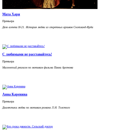
Мата Хари
Премьера
Дело агента H-21. История любви из секретных архивов Скотланд-Ярда
С любимыми не расставайтесь!
Премьера
Магический реализм по мотивам фильма Павла Арсенова
Анна Каренина
Премьера
Диалектика любви по мотивам романа Л.Н. Толстого