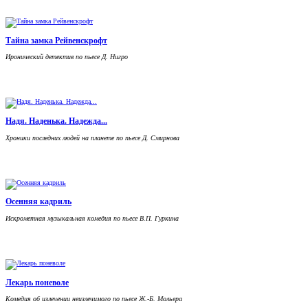
Тайна замка Рейвенскрофт
Иронический детектив по пьесе Д. Нигро
Надя. Наденька. Надежда...
Хроники последних людей на планете по пьесе Д. Смирнова
Осенняя кадриль
Искрометная музыкальная комедия по пьесе В.П. Гуркина
Лекарь поневоле
Комедия об излечении неизлечимого по пьесе Ж.-Б. Мольера