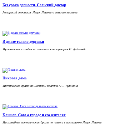
Без срока давности. Сельский доктор
Авторский спектакль Игоря Лысова о генезисе нацизма
В джазе только девушки
Музыкальная комедия по мотивам киносценария И. Даймонда
Пиковая дама
Мистическая драма по мотивам повести А.С. Пушкина
Хлынов. Сага о городе и его жителях
Масштабная историческая драма по пьесе и в постановке Игоря Лысова