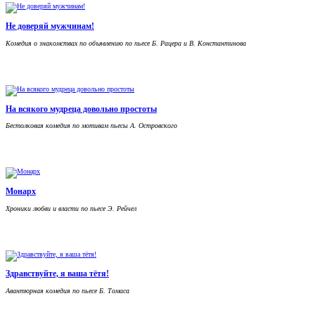
Не доверяй мужчинам!
Комедия о знакомствах по объявлению по пьесе Б. Рацера и В. Константинова
На всякого мудреца довольно простоты
Бестолковая комедия по мотивам пьесы А. Островского
Монарх
Хроники любви и власти по пьесе Э. Рейчел
Здравствуйте, я ваша тётя!
Авантюрная комедия по пьесе Б. Томаса