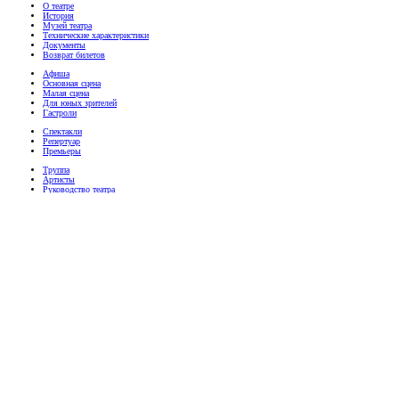
О театре
История
Музей театра
Технические характеристики
Документы
Возврат билетов
Афиша
Основная сцена
Малая сцена
Для юных зрителей
Гастроли
Спектакли
Репертуар
Премьеры
Труппа
Артисты
Руководство театра
Медиа
Фотографии
Видео
Пресса
Телефон билетной кассы
(8332) 41-32-52
График работы: 09:30 - 19:00
перерыв 13:00 - 13:30
.
Адрес театра:
г. Киров, ул. Московская, 37
© 2012-2025 Кировский областной ордена Трудового Красного Знамени драматический театр имени
С.М. Кирова
г. Киров, ул. Московская, 37