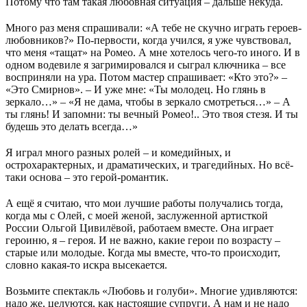
Потому что там такая любовная ситуация – дальше некуда.
Много раз меня спрашивали: «А тебе не скучно играть героев-
любовников?» По-первости, когда учился, я уже чувствовал,
что меня «тащат» на Ромео. А мне хотелось чего-то иного. И в
одном водевиле я загримировался и сыграл ключника – все
восприняли на ура. Потом мастер спрашивает: «Кто это?» –
«Это Смирнов». – И уже мне: «Ты молодец. Но глянь в
зеркало…» – «Я не дама, чтобы в зеркало смотреться…» – А
ты глянь! И запомни: ты вечный Ромео!.. Это твоя стезя. И ты
будешь это делать всегда…»
Я играл много разных ролей – и комедийных, и
острохарактерных, и драматических, и трагедийных. Но всё-
таки основа – это герой-романтик.
А ещё я считаю, что мои лучшие работы получались тогда,
когда мы с Олей, с моей женой, заслуженной артисткой
России Ольгой Цивилёвой, работаем вместе. Она играет
героиню, я – героя. И не важно, какие герои по возрасту –
старые или молодые. Когда мы вместе, что-то происходит,
словно какая-то искра высекается.
Возьмите спектакль «Любовь и голуби». Многие удивляются:
надо же, целуются, как настоящие супруги. А нам и не надо