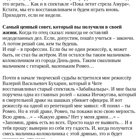
это играть… Как и в спектакле «Пока летит стрела Амура».
Кстати, мы его восстанавливаем и будем играть вновь.
Приходите, если не видели.
Самый ценный совет, который вы получили в своей
жизни.
Когда-то отец сказал: никогда не оставляй
недоделанных дел. Если, допустим, пошёл учиться – закончи.
А потом решай сам, кем ты будешь.
И ещё – в профессии. Если бы не один режиссёр, я, может
быть, не стал бы актёром. Или остался бы таким мальчиком-
колокольчиком из города Динь-динь. Таким смазливым
мальчиком с гитаркой, маленьким Ромео…
Почти в начале творческой судьбы встретился мне режиссёр
Валерий Васильевич Бухарин, который в Чите
восстанавливал старый спектакль «Забайкальцы». И мне была
поручена одна из главных ролей – казака Инчжугова, который
в смертельной драке на шашках убивает офицера. И вот
режиссёр на одной из репетиций мне заявил: «Я понял – ты
Ромео. Но в этой драке, Ромео, ты покажи всю свою мерзость.
Всю дрянь…» – «Какую дрянь? Нет у меня дряни…» –
«Запомни, дрянь есть во всех. Просто надо ее выявить… И я
тебя прошу: выверни из себя эту гадость. И, когда получится
смесь мальчика-колокольчика с этой дрянью, это и будет