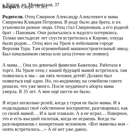
г. Киров, ул. Московская, 37
Возраст.
Скоро 70 лет.
Родители.
Отец Смирнов Александр Алексеевич и мама
Смирнова Клавдия Петровна. В роду было два брата, и их
усыновили разные люди. Отец стал Смирновым, а его родной
брат – Пановым. Они разъехались и надолго потерялись.
Только шестьдесят лет спустя встретились в Кирове, откуда
были родом… Отец жил на Урале в небольшом городе
Верхняя Тура. Там огромнейший машиностроительный завод.
Был начальником смены или цеха (точно не помню).
А мама… Она по девичьей фамилии Баженова. Работала в
торге. На Урале отец с нашей будущей мамой встретился, там
появились и мы – аж пять человек детей! Должен был
появиться ещё один. Но, по-видимому, на семейном совете
решили, что уже много. После неудачного аборта мама
умерла. В 35 лет. А мне ещё шести не было.
Я играл несколько ролей, когда у героя не было мамы. И я
подкладывал своё собственное восприятие, разговаривал, как
со своей мамой… И в зале плакали. А я не играл… Наверное,
это и есть высший пилотаж, когда не играешь. Когда ты
разговариваешь с конкретным человеком. «Вот мамочка моя –
опять встретились…» А её нет уже давно.