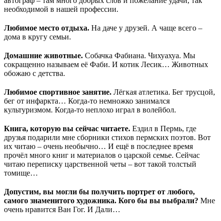
автограф – там много добрых слов и пожелание удачи, так
необходимой в нашей профессии.
Любимое место отдыха.
На даче у друзей. А чаще всего –
дома в кругу семьи.
Домашние животные.
Собачка Фабиана. Чихуахуа. Мы
сокращенно называем её Фаби. И котик Лесик… Животных
обожаю с детства.
Любимое спортивное занятие.
Лёгкая атлетика. Бег трусцой,
бег от инфаркта… Когда-то немножко занимался
культуризмом. Когда-то неплохо играл в волейбол.
Книга, которую вы сейчас читаете.
Ездил в Пермь, где
друзья подарили мне сборники стихов пермских поэтов. Вот
их читаю – очень необычно… И ещё в последнее время
прочёл много книг и материалов о царской семье. Сейчас
читаю переписку царственной четы – вот такой толстый
томище…
Допустим, вы могли бы получить портрет от любого,
самого знаменитого художника. Кого бы вы выбрали?
Мне
очень нравится Ван Гог. И Дали…