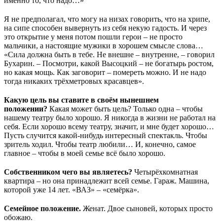
именно то, что надо…»
Я не предполагал, что могу на низах говорить, что на хрипе,
на сипе способен вывернуть из себя некую гадость. И через
это открытие у меня потом пошли герои – не просто
мальчики, а настоящие мужики в хорошем смысле слова…
«Сила должна быть в тебе. Не внешне – внутренне, – говорил
Бухарин. – Посмотри, какой Высоцкий – не богатырь ростом,
но какая мощь. Как заговорит – помереть можно. И не надо
тогда никаких трёхметровых красавцев».
Какую цель вы ставите в своём нынешнем
положении?
Какая может быть цель? Только одна – чтобы
нашему театру было хорошо. Я никогда в жизни не работал на
себя. Если хорошо всему театру, значит, и мне будет хорошо…
Пусть случится какой-нибудь интересный спектакль. Чтобы
зритель ходил. Чтобы театр любили… И, конечно, самое
главное – чтобы в моей семье всё было хорошо.
Собственником чего вы являетесь?
Четырёхкомнатная
квартира – но она принадлежит всей семье. Гараж. Машина,
которой уже 14 лет. «ВАЗ» – «семёрка».
Семейное положение.
Женат. Двое сыновей, которых просто
обожаю.