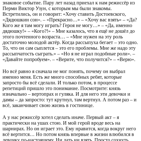
знаковое событие. Пару лет назад приехал к нам режиссёр из
Перми Виктор Узун, с которым мы были знакомы.
Встретились, он и говорит: «Хочу ставить Достоевского,
«Дядюшкин сон». – «Прекрасно…» – «Хочу вас взять» – «Да?
Кого же я там могу играть? Героя не могу…» – «Да, именно
дядюшку!» – «Кого?!» – Мне казалось, что я ещё не дошёл до
этого почтенного возраста… – «Мне нужен на эту роль
достаточно молодой актёр. Когда рассыпуха бегает – это одно.
То, что он сам сыплется – это его проблемы. Мне же надо эту
рассыпчатость сыграть.» – «Но я не играл подобные роли». –
«Давайте попробуем». – «Верите, что получится?» – «Верю».
Но всё равно я сначала не мог понять, почему он выбрал
именно меня. Есть же много способных ребят, которые
запросто бы всё сделали. И только потом, в процессе
репетиций пришло это понимание. Посмотрите: князь
изначально – вертопрах и гуляка. И для него эти девочки и
дамы – да запросто: тут крутнул, там вертнул. А потом раз – и
всё, заканчивает свою жизнь в гостинице.
А у нас режиссёр хотел сделать иначе. Первый акт – я
практически на ушах стою. И мой герой вроде весь на
шарнирах. Но он играет это. Ему нравится, когда вокруг него
всё вертится… Но потом князь впервые в жизни влюбился в
девочку по-настоящему. Ни дать ни взять. Просто сохнуть