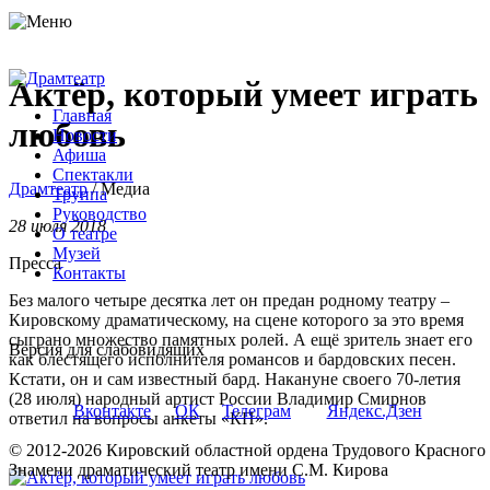
Актёр, который умеет играть
Главная
любовь
Новости
Афиша
Спектакли
Драмтеатр
/
Медиа
Труппа
Руководство
28 июля 2018
О театре
Музей
Пресса
Контакты
Без малого четыре десятка лет он предан родному театру –
Кировскому драматическому, на сцене которого за это время
сыграно множество памятных ролей. А ещё зритель знает его
Версия для слабовидящих
как блестящего исполнителя романсов и бардовских песен.
Кстати, он и сам известный бард.
Накануне своего 70-летия
(28 июля) народный артист России Владимир Смирнов
Вконтакте
ОК
Телеграм
Яндекс.Дзен
ответил на вопросы анкеты «КП».
© 2012-2026 Кировский областной ордена Трудового Красного
Знамени драматический театр имени С.М. Кирова