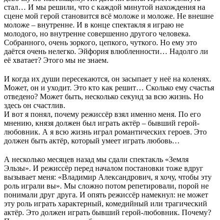
стал… И мы решили, что с каждой минутой нахождения на
сцене мой герой становится всё моложе и моложе. Не внешне
моложе – внутренне. И в конце спектакля я играю не
молодого, но внутренне совершенно другого человека.
Собранного, очень зоркого, цепкого, чуткого. Но ему это
даётся очень нелегко. Эйфория влюбленности… Надолго ли
её хватает? Этого мы не знаем.
И когда их души пересекаются, он засыпает у неё на коленях.
Может, он и уходит. Это кто как решит… Сколько ему счастья
отведено? Может быть, несколько секунд за всю жизнь. Но
здесь он счастлив.
И вот я понял, почему режиссёр взял именно меня. По его
мнению, князя должен был играть актёр – бывший герой-
любовник. А я всю жизнь играл романтических героев. Это
должен быть актёр, который умеет играть любовь…
А несколько месяцев назад мы сдали спектакль «Земля
Эльзы». И режиссёр перед началом постановки тоже вдруг
вызывает меня: «Владимир Александрович, я хочу, чтобы эту
роль играли вы». Мы сложно потом репетировали, порой не
понимали друг друга. И опять режиссёр намекнул: не может
эту роль играть характерный, комедийный или трагический
актёр. Это должен играть бывший герой-любовник. Почему?