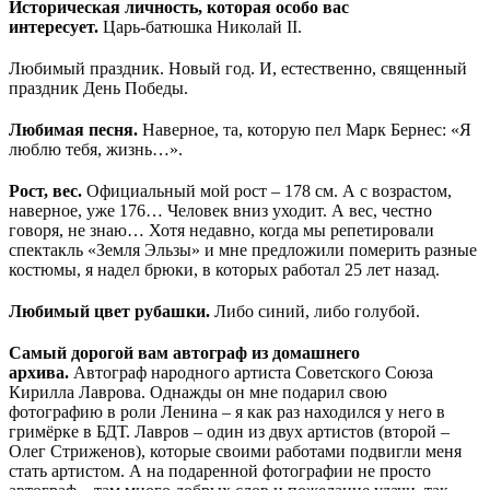
Историческая личность, которая особо вас
интересует.
Царь-батюшка Николай II.
Любимый праздник. Новый год. И, естественно, священный
праздник День Победы.
Любимая песня.
Наверное, та, которую пел Марк Бернес: «Я
люблю тебя, жизнь…».
Рост, вес.
Официальный мой рост – 178 см. А с возрастом,
наверное, уже 176… Человек вниз уходит. А вес, честно
говоря, не знаю… Хотя недавно, когда мы репетировали
спектакль «Земля Эльзы» и мне предложили померить разные
костюмы, я надел брюки, в которых работал 25 лет назад.
Любимый цвет рубашки.
Либо синий, либо голубой.
Самый дорогой вам автограф из домашнего
архива.
Автограф народного артиста Советского Союза
Кирилла Лаврова. Однажды он мне подарил свою
фотографию в роли Ленина – я как раз находился у него в
гримёрке в БДТ. Лавров – один из двух артистов (второй –
Олег Стриженов), которые своими работами подвигли меня
стать артистом. А на подаренной фотографии не просто