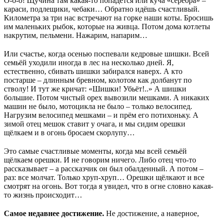
О-о-о! Щучина там какая-то попадётся или куча «серебра» –
караси, подлещики, чебаки… Обратно идёшь счастливый.
Километра за три нас встречают на горке наши коты. Бросишь
им маленьких рыбок, которые на живца. Потом дома котлеты
накрутим, пельмени. Нажарим, напарим…
Или счастье, когда осенью поспевали кедровые шишки. Всей
семьёй уходили иногда в лес на несколько дней. Я,
естественно, сбивать шишки забирался наверх. А кто
постарше – длинным бревном, колотом как долбанут по
стволу! И тут же кричат: «Шишки! Убьёт!..» А шишки
большие. Потом чистый орех вывозили мешками. А никаких
машин не было, мотоцикла не было – только велосипед.
Нагрузим велосипед мешками – и прём его потихоньку. А
зимой отец мешок ставит у очага, и мы сидим орешки
щёлкаем и в огонь бросаем скорлупу…
Это самые счастливые моменты, когда мы всей семьёй
щёлкаем орешки. И не говорим ничего. Либо отец что-то
рассказывает – а рассказчик он был обалденный. А потом –
раз: все молчат. Только хруп-хруп… Орешки щёлкают и все
смотрят на огонь. Вот тогда я увидел, что в огне словно какая-
то жизнь происходит…
Самое недавнее достижение.
Не достижение, а наверное,