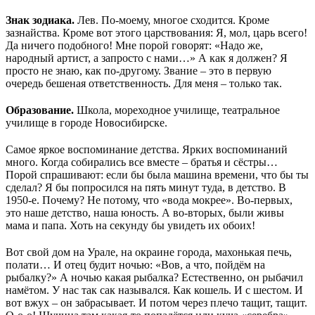
Знак зодиака.
Лев. По-моему, многое сходится. Кроме
зазнайства. Кроме вот этого царствования: Я, мол, царь всего!
Да ничего подобного! Мне порой говорят: «Надо же,
народный артист, а запросто с нами…» А как я должен? Я
просто не знаю, как по-другому. Звание – это в первую
очередь бешеная ответственность. Для меня – только так.
Образование.
Школа, мореходное училище, театральное
училище в городе Новосибирске.
Самое яркое воспоминание детства. Ярких воспоминаний
много. Когда собирались все вместе – братья и сёстры…
Порой спрашивают: если бы была машина времени, что бы ты
сделал? Я бы попросился на пять минут туда, в детство. В
1950-е. Почему? Не потому, что «вода мокрее». Во-первых,
это наше детство, наша юность. А во-вторых, были живы
мама и папа. Хоть на секунду бы увидеть их обоих!
Вот свой дом на Урале, на окраине города, махонькая печь,
полати… И отец будит ночью: «Вов, а что, пойдём на
рыбалку?» А ночью какая рыбалка? Естественно, он рыбачил
намётом. У нас так сак назывался. Как кошель. И с шестом. И
вот вжух – он забрасывает. И потом через плечо тащит, тащит.