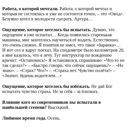
Работа, о которой мечтали.
Работа, о которой мечтал и
которая не состоялась и уже не состоится точно, – это «Овод».
Безумно хотел в молодости сыграть. Артура…
Ощущение, которое хотелось бы испытать.
Думаю, это
ощущение я уже испытал… Когда появилась старенькая
машинка, мне захотелось научиться её водить. Естественно,
это очень сложно. Я понятия не имел, что такое «баранка»…
И вот сел и вдруг поехал. На спидометре было километров 20,
а мне казалось, что я лечу. Тут инструктор по вождению
кричит: «Остановись!» Я остановился, спрашиваю: «Что-то не
так сделал?» – «Быстро говори, что сейчас ощущаешь?» – «Не
знаю». – «Страх? Что?» – «Страха нет. Чувство полёта!» –
«Значит, будешь водителем…»
Ощущение, которое хотелось бы избежать.
Не дай Бог
испытать чувство страха. Не за себя – за близких.
Влияние кого из современников вы испытали в
наибольшей степени?
Высоцкий.
Любимое время года.
Осень.