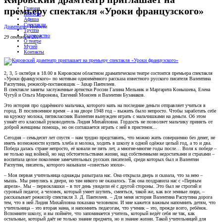
Главная
премьеру спектакля «Уроки французского»
Новости
Афиша
Спектакли
Драмтеатр
/
Новости
Труппа
Руководство
29 сентября 2018
О театре
Музей
Контакты
2, 3, 5 октября в 18.00 в Кировском областном драматическом театре состоится премьера спектакля
«Уроки французского» по мотивам одноимённого рассказа известного русского писателя Валентина
Распутина, режиссёр-постановщик – Захар Пантелеев.
В спектакле заняты заслуженные артистки России Галина Мельник и Маргарита Конышева, Елена
Чугуй и Ольга Миронова, Евгений Моисеев и Валентин Бузанаков.
Это история про одарённого мальчика, которого мать на последние деньги отправляет учиться в
город. В послевоенное время – а на дворе 1948 год – выжить было непросто. Чтобы заработать себе
на кружку молока, пятиклассник Валентин вынужден играть с мальчишками на деньги. Об этом
узнаёт его классный руководитель Лидия Михайловна. Гордость не позволяет мальчику принять от
доброй женщины помощь, но он соглашается играть с ней в пристенок...
Сегодня – семьдесят лет спустя – нам трудно представить, что можно жить совершенно без денег, не
иметь возможности купить хлеба и молока, ходить в школу в одной одёжке целый год, а то и два.
Победа далась стране непросто, её ковали не пять лет, а многие-многие годы после… Воля к победе –
не только над войной, но над обстоятельствами жизни, над собственными недостатками и страхами –
воспитала целое поколение замечательных русских писателей, среди которых был и Валентин
Распутин, писатель, которого называли «совестью эпохи».
– Моя первая учительница однажды разыграла нас. Она открыла дверь и сказала, что за нею –
мышь. Мы ринулись к двери, но там никого не оказалось. Так она поздравила нас с «Первым
апреля». Мы – первоклашки – в тот день увидели её с другой стороны. Это был не строгий и
суровый педагог, а человек, который умеет шутить, смеяться, такой же, как все земные люди, –
рассказывает режиссёр спектакля З. Д. Пантелеев. – Для меня история Валентина Распутина дорога
тем, что в ней Лидия Михайловна показана человеком. И мне кажется важным напомнить детям, что
учительница – это вторая мама, и напомнить педагогам, что ученик – это, прежде всего, ребёнок.
Вспомните школу, и вы поймёте, что запоминается учитель, который ведёт себя не так, как
остальные, который даёт не только знание предмета, но и знание жизни. Такой учительницей для