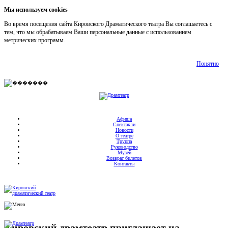
Мы используем cookies
Во время посещения сайта Кировского Драматического театра Вы соглашаетесь с
тем, что мы обрабатываем Ваши персональные данные с использованием
метрических программ.
Подробнее
Понятно
Афиша
Спектакли
Новости
О театре
Труппа
Руководство
Музей
Возврат билетов
Контакты
Кировский драмтеатр приглашает на