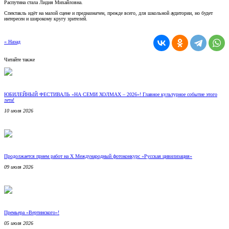
Распутина стала Лидия Михайловна.
Спектакль идёт на малой сцене и предназначен, прежде всего, для школьной аудитории, но будет
интересен и широкому кругу зрителей.
« Назад
Читайте также
ЮБИЛЕЙНЫЙ ФЕСТИВАЛЬ «НА СЕМИ ХОЛМАХ – 2026»! Главное культурное событие этого
лета!
10 июля 2026
Продолжается прием работ на Х Международный фотоконкурс «Русская цивилизация»
09 июля 2026
Премьера «Вертинского»!
05 июля 2026