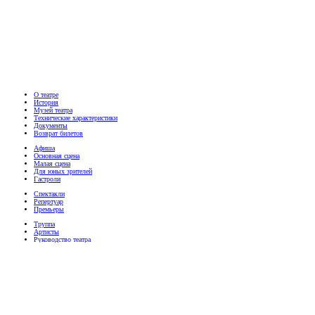
О театре
История
Музей театра
Технические характеристики
Документы
Возврат билетов
Афиша
Основная сцена
Малая сцена
Для юных зрителей
Гастроли
Спектакли
Репертуар
Премьеры
Труппа
Артисты
Руководство театра
Медиа
Фотографии
Видео
Пресса
Телефон билетной кассы
(8332) 41-32-52