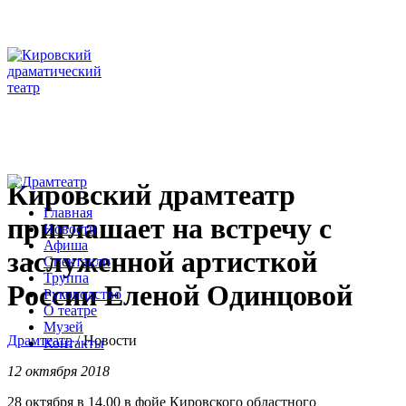
Кировский драмтеатр
Главная
приглашает на встречу с
Новости
Афиша
заслуженной артисткой
Спектакли
Труппа
России Еленой Одинцовой
Руководство
О театре
Музей
Драмтеатр
/
Новости
Контакты
12 октября 2018
28 октября в 14.00 в фойе Кировского областного