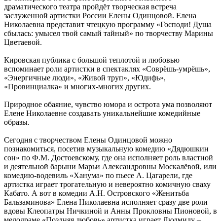
драматического театра пройдёт творческая встреча
заслуженной артистки России Елены Одинцовой. Елена
Николаевна представит чтецкую программу «Господи! Душа
сбылась: умысел твой самый тайный» по творчеству Марины
Цветаевой.
Кировская публика с большой теплотой и любовью
вспоминает роли артистки в спектаклях «Соврёшь-умрёшь»,
«Энергичные люди», «Живой труп», «Юдифь»,
«Провинциалка» и многих-многих других.
Природное обаяние, чувство юмора и острота ума позволяют
Елене Николаевне создавать уникальнейшие комедийные
образы.
Сегодня с творчеством Елены Одинцовой можно
познакомиться, посетив музыкальную комедию «Дядюшкин
сон» по Ф.М. Достоевскому, где она исполняет роль властной
и деятельной барыни Марьи Александровны Москалёвой, или
комедию-водевиль «Ханума» по пьесе А. Цагарели, где
артистка играет трогательную и невероятно комичную сваху
Кабато. А вот в комедии А.Н. Островского «Женитьба
Бальзаминова» Елена Николаевна исполняет сразу две роли –
вдовы Клеопатры Ничкиной и Анны Прокловны Пионовой, в
мелодраме «Поздняя любовь» артистка играет Людмилу –