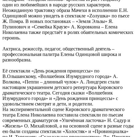
один из любимейших в народе русских характеров.
Неожиданную трактовку образа Мачехи в исполнении Е.Н.
Одинцовой можно увидеть в спектакле «Zолушка» по пьесе
Ж. Помра. В новых постановках – «Земля Эльзы» Я.
Пулинович и «Семейка Краузе» А. Коровкина – Елена
Николаевна также предстаёт в ролях обаятельных комических
героинь.
Актриса, режиссёр, педагог, общественный деятель –
профессиональная палитра Елены Одинцовой широка и
разнообразна.
Её спектакли «День рождения принцессы» по
В.Ольшанскому, «Волшебник Изумрудного города» А.
Волкова, «Пеппи – длинный чулок» А. Линдгрен стали
настоящим украшением детского репертуара Кировского
драматического театра. Сегодня сказки «Волшебник
Изумрудного города» и «День рождения принцессы» с
удовольствием смотрят и дети, и родители.
На экспериментальной сцене Кировского драматического
театра Елена Николаевна поставила спектакли по пьесам
современных драматургов «Уличённая ласточка» Н. Садур и
«Жизель» О. Михайловой, а на основной сцене в разные годы
ею были созданы спектакли «Холостяк» и «Провинциалка»
по И. Тургеневу, «Скандальное происшествие» Дж. Пристли,