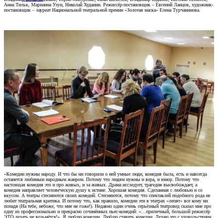
Анна Тильк, Марианна Узун, Николай Худанин. Режиссёр-постановщик – Евгений Ланцов, художник-
постановщик – лауреат Национальной театральной премии «Золотая маска» Елена Турчанинова.
«Комедии нужны народу. И что бы ни говорили о ней умные люди, комедия была, есть и навсегда
останется любимым народным жанром. Потому что людям нужны и вера, и юмор. Потому что
настоящая комедия это и про живых, и за живых. Драма исследует, трагедия высвобождает, а
комедия направляет человеческую душу к истине. Хорошая комедия. Сделанная с любовью и со
вкусом. А театры стесняются своих комедий. Стесняются, потому что спектаклей подобного рода не
любит театральная критика. И потому что, как правило, комедии эти в театрах «лепят» все кому ни
попадя (На тебе, небоже, что мне не гоже!). Недавно один очень серьёзный театровед сказал мне про
одну из профессионально и прекрасно сочинённых пьес-комедий: «…приличный, большой режиссёр
ЭТО делать не возьмётся!». Я люблю комедии. Люблю ставить комедии. Делаю это с удовольствием.