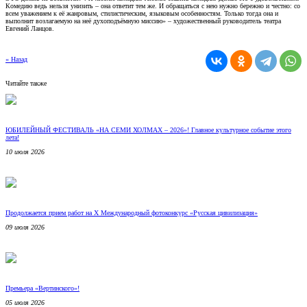
Комедию ведь нельзя унизить – она ответит тем же. И обращаться с нею нужно бережно и честно: со
всем уважением к её жанровым, стилистическим, языковым особенностям. Только тогда она и
выполнит возлагаемую на неё духоподъёмную миссию» – художественный руководитель театра
Евгений Ланцов.
« Назад
Читайте также
ЮБИЛЕЙНЫЙ ФЕСТИВАЛЬ «НА СЕМИ ХОЛМАХ – 2026»! Главное культурное событие этого
лета!
10 июля 2026
Продолжается прием работ на Х Международный фотоконкурс «Русская цивилизация»
09 июля 2026
Премьера «Вертинского»!
05 июля 2026