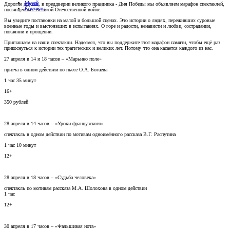
Музей
Дорогие друзья, в преддверии великого праздника - Дня Победы мы объявляем марафон спектаклей,
Контакты
посвящённых Великой Отечественной войне.
Вы увидите постановки на малой и большой сценах. Это истории о людях, переживших суровые
военные годы и выстоявших в испытаниях. О горе и радости, ненависти и любви, сострадании,
покаянии и прощении.
Приглашаем на наши спектакли. Надеемся, что вы поддержите этот марафон памяти, чтобы ещё раз
прикоснуться к истории тех трагических и великих лет. Потому что она касается каждого из нас.
27 апреля в 14 и 18 часов – «Марьино поле»
притча в одном действии по пьесе О.А. Богаева
1 час 35 минут
16+
350 рублей
28 апреля в 14 часов – «Уроки французского»
спектакль в одном действии по мотивам одноимённого рассказа В.Г. Распутина
1 час 10 минут
12+
28 апреля в 18 часов – «Судьба человека»
спектакль по мотивам рассказа М.А. Шолохова в одном действии
1 час
12+
30 апреля в 17 часов – «Фальшивая нота»