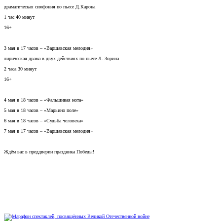
драматическая симфония по пьесе Д.Карона
1 час 40 минут
16+
3 мая в 17 часов – «Варшавская мелодия»
лирическая драма в двух действиях по пьесе Л. Зорина
2 часа 30 минут
16+
4 мая в 18 часов – «Фальшивая нота»
5 мая в 18 часов – «Марьино поле»
6 мая в 18 часов – «Судьба человека»
7 мая в 17 часов – «Варшавская мелодия»
Ждём вас в преддверии праздника Победы!