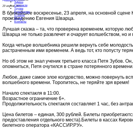
Афиша
Спектакли
20 апреля 2023
Труппа
Руководство
В ближайшее воскресенье, 23 апреля, на основной сцене
О театре
произведению Евгения Шварца.
Музей
Контакты
Лучшая сказка – та, что проверена временем, которую люб
Шварца не только развлечет и очарует волшебством, но и
Когда четыре волшебника решили вернуть себе молодость,
растраченным ими временем. А ведь тот, кто попусту теряет
Но об этом не знал ученик третьего класса Петя Зубов. Он
опомниться, Петя очутился в стране потерянного времени
Любое, даже самое злое колдовство, можно повернуть вспя
волшебного времени. Торопитесь, не теряйте зря время!
Начало спектакля в 11:00.
Возрастное ограничение 6+.
Продолжительность спектакля составляет 1 час, без антра
Цена билетов – единая, 300 рублей. Билеты приобретаются
предоставления отдельного места).Билеты в кассах Киро
билетного оператора «КАССИР.РУ».