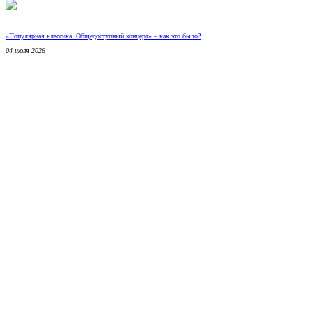
«Популярная классика. Общедоступный концерт» – как это было?
04 июля 2026