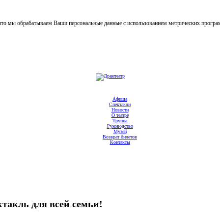
, что мы обрабатываем Ваши персональные данные с использованием метрических прогр
Афиша
Спектакли
Новости
О театре
Труппа
Руководство
Музей
Возврат билетов
Контакты
кль для всей семьи!