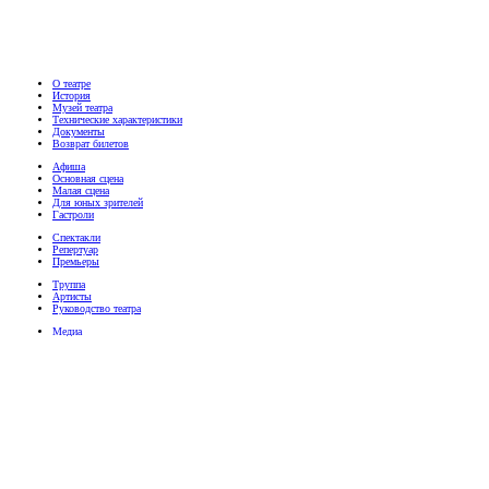
О театре
История
Музей театра
Технические характеристики
Документы
Возврат билетов
Афиша
Основная сцена
Малая сцена
Для юных зрителей
Гастроли
Спектакли
Репертуар
Премьеры
Труппа
Артисты
Руководство театра
Медиа
Фотографии
Видео
Пресса
Телефон билетной кассы
(8332) 41-32-52
График работы: 09:30 - 19:00
перерыв 13:00 - 13:30
.
Адрес театра:
г. Киров, ул. Московская, 37