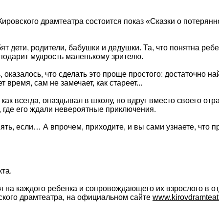
 Кировского драмтеатра состоится показ «Сказки о потеря
ят дети, родители, бабушки и дедушки. Та, что понятна реб
 подарит мудрость маленькому зрителю.
 оказалось, что сделать это проще простого: достаточно н
 время, сам не замечает, как стареет...
, как всегда, опаздывал в школу, но вдруг вместо своего о
, где его ждали невероятные приключения.
ть, если… А впрочем, приходите, и вы сами узнаете, что п
кта.
 на каждого ребенка и сопровождающего их взрослого в отде
вского драмтеатра, на официальном сайте
www.kirovdramteatr