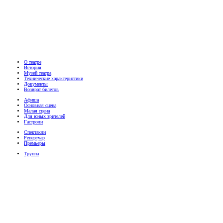
О театре
История
Музей театра
Технические характеристики
Документы
Возврат билетов
Афиша
Основная сцена
Малая сцена
Для юных зрителей
Гастроли
Спектакли
Репертуар
Премьеры
Труппа
Артисты
Руководство театра
Медиа
Фотографии
Видео
Пресса
Телефон билетной кассы
(8332) 41-32-52
График работы: 09:30 - 19:00