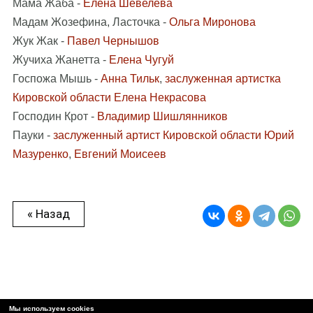
Мама Жаба -
Елена Шевелёва
Мадам Жозефина, Ласточка -
Ольга Миронова
Жук Жак -
Павел Чернышов
Жучиха Жанетта -
Елена Чугуй
Госпожа Мышь -
Анна Тильк
,
заслуженная артистка
Кировской области Елена Некрасова
Господин Крот -
Владимир Шишлянников
Пауки -
заслуженный артист Кировской области Юрий
Мазуренко
,
Евгений Моисеев
« Назад
Мы используем cookies