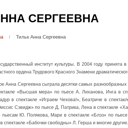
АННА СЕРГЕЕВНА
па
/
Тильк Анна Сергеевна
сударственный институт культуры. В 2004 году принята в
астного ордена Трудового Красного Знамени драматического
ре Анна Сергеевна сыграла десятки самых разнообразных 
пектакле «Высшая мера» по пьесе А. Лиханова, Инга в с
дур в спектакле «Играем Чехова!», Беатриче в спектакл
иссис Сэвидж» по пьесе Д. Патрика, Лена в спектакле «Ха
пьесам Ю. Полякова, Мари в спектакле «Блэз» по пьесе 
 в спектакле «Бабочки свободны» Л. Герша и многие другие