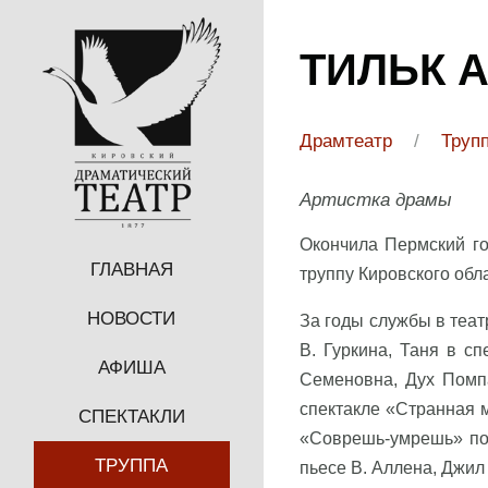
ТИЛЬК 
Драмтеатр
/
Труп
Артистка драмы
Окончила Пермский го
ГЛАВНАЯ
труппу Кировского обл
НОВОСТИ
За годы службы в теат
В. Гуркина, Таня в с
АФИША
Семеновна, Дух Помпа
спектакле «Странная м
СПЕКТАКЛИ
«Соврешь-умрешь» по 
ТРУППА
пьесе В. Аллена, Джил